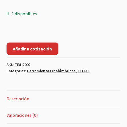
1 disponibles
Taladro
Inalámbrico
20V
Añadir a cotización
10MM
2
SKU:
TIDLI2002
Bat
Categorías:
Herramientas Inalámbricas
,
TOTAL
+
Cargador
Total
cantidad
Descripción
Valoraciones (0)