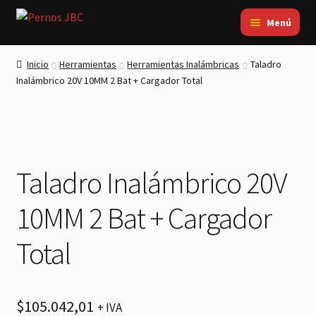
Ir
Ir
Menú
a
al
Inicio
la
contenido
Inicio
Herramientas
Herramientas Inalámbricas
Taladro
navegación
Electricidad
Inalámbrico 20V 10MM 2 Bat + Cargador Total
Ferretería
Fijaciones
Herramientas
Taladro Inalámbrico 20V
Mi Cotización
Contacto
10MM 2 Bat + Cargador
Total
$
105.042,01
+ IVA