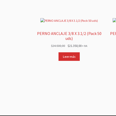
PERNO ANCLAJE 3/8 X 3.1/2 (Pack 50
PER
uds)
El
El
$
24.500,00
$
21.350,00
+ IVA
precio
precio
original
actual
Leer más
era:
es:
$24.500,00.
$21.350,00.