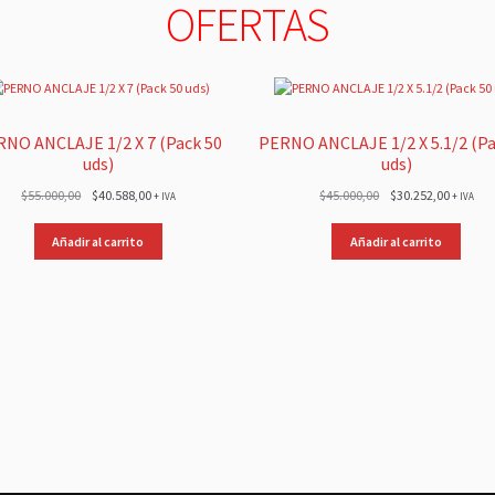
OFERTAS
NO ANCLAJE 1/2 X 7 (Pack 50
PERNO ANCLAJE 1/2 X 5.1/2 (Pa
uds)
uds)
El
El
El
El
$
55.000,00
$
40.588,00
$
45.000,00
$
30.252,00
+ IVA
+ IVA
precio
precio
precio
precio
original
actual
original
actual
Añadir al carrito
Añadir al carrito
era:
es:
era:
es:
$55.000,00.
$40.588,00.
$45.000,00.
$30.252,