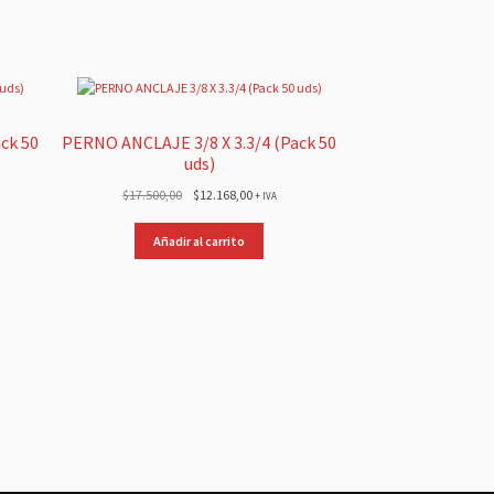
ck 50
PERNO ANCLAJE 3/8 X 3.3/4 (Pack 50
uds)
El
El
$
17.500,00
$
12.168,00
+ IVA
precio
precio
original
actual
Añadir al carrito
era:
es:
00.
$17.500,00.
$12.168,00.