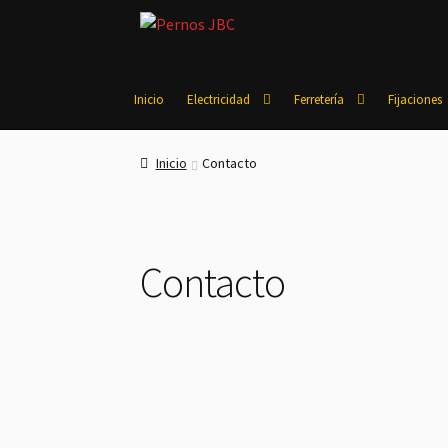
Ir
Ir
a
al
la
contenido
navegación
Inicio
Electricidad
Ferretería
Fijaciones
Inicio
Contacto
Contacto