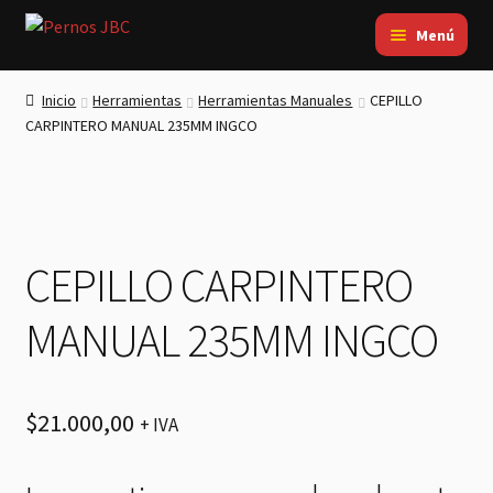
Ir
Ir
Menú
a
al
Inicio
la
contenido
Inicio
Herramientas
Herramientas Manuales
CEPILLO
navegación
Electricidad
CARPINTERO MANUAL 235MM INGCO
Ferretería
Fijaciones
Herramientas
CEPILLO CARPINTERO
Mi Cotización
Contacto
MANUAL 235MM INGCO
$
21.000,00
+ IVA